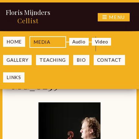
Floris Mijnders
MENU
Cellist
Ga
HOME
Audio
Video
MEDIA
submenu
naar
Floris-Mijnder-by-
uitvouwen
de
GALLERY
TEACHING
BIO
CONTACT
inhoud
Foppe-Schut-
LINKS
MG_0239