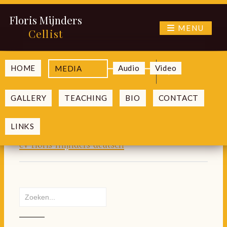
Floris Mijnders
MENU
Cellist
Ga
HOME
Audio
Video
MEDIA
submenu
naar
cv-floris-mijnders-
uitvouwen
de
GALLERY
TEACHING
BIO
CONTACT
inhoud
deutsch
LINKS
cv-floris-mijnders-deutsch
Zoeken
naar: