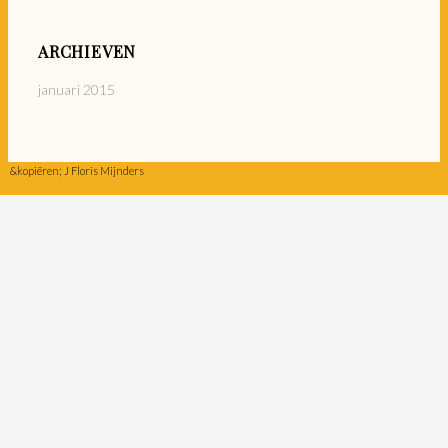
ARCHIEVEN
januari 2015
&kopiëren; J
Floris Mijnders